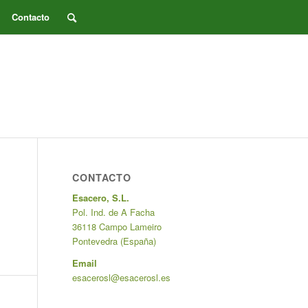
Contacto
CONTACTO
Esacero, S.L.
Pol. Ind. de A Facha
36118 Campo Lameiro
Pontevedra (España)
Email
esacerosl@esacerosl.es