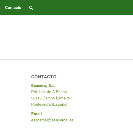
Contacto
CONTACTO
Esacero, S.L.
Pol. Ind. de A Facha
36118 Campo Lameiro
Pontevedra (España)
Email
esacerosl@esacerosl.es