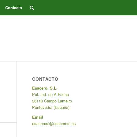
Contacto
CONTACTO
Esacero, S.L.
Pol. Ind. de A Facha
36118 Campo Lameiro
Pontevedra (España)
Email
esacerosl@esacerosl.es