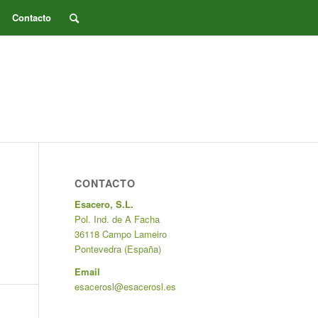
Contacto
CONTACTO
Esacero, S.L.
Pol. Ind. de A Facha
36118 Campo Lameiro
Pontevedra (España)
Email
esacerosl@esacerosl.es