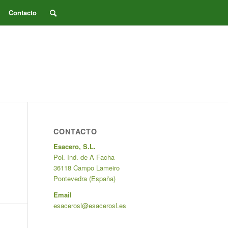
Contacto
CONTACTO
Esacero, S.L.
Pol. Ind. de A Facha
36118 Campo Lameiro
Pontevedra (España)
Email
esacerosl@esacerosl.es