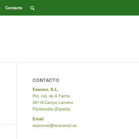
Contacto
CONTACTO
Esacero, S.L.
Pol. Ind. de A Facha
36118 Campo Lameiro
Pontevedra (España)
Email
esacerosl@esacerosl.es