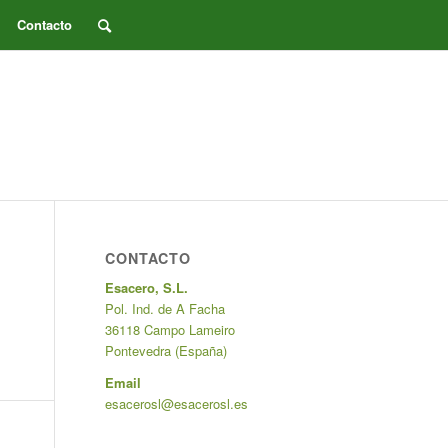
Contacto
CONTACTO
Esacero, S.L.
Pol. Ind. de A Facha
36118 Campo Lameiro
Pontevedra (España)
Email
esacerosl@esacerosl.es