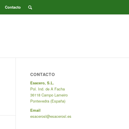
Contacto
CONTACTO
Esacero, S.L.
Pol. Ind. de A Facha
36118 Campo Lameiro
Pontevedra (España)
Email
esacerosl@esacerosl.es